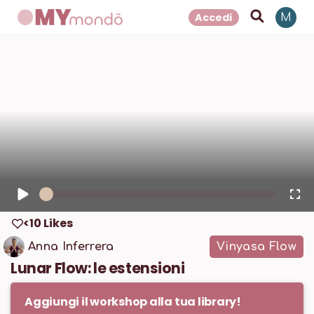
Accedi
M
1
x
<10 Likes
Anna Inferrera
Vinyasa Flow
Lunar Flow: le estensioni
Aggiungi il workshop alla tua library!