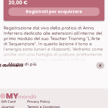
20,00 €
Registrati per acquistare
Registrazione dal vivo della pratica di Anna
Inferrera dedicata alle estensioni all’interno del
primo modulo del suo Teacher Training “L’Arte
di Sequenziare”. In questa lezione il tono e
l’energia sono lunari e rilassanti. Vedremo come
anche con una famiglia di posture prettamente
energizzanti si possa ricevere il nettare
Mostra di
più
0
commenti
rigenerante del soma lunare. Adatta a
principianti cosi come a praticanti esperti.
Gift Card
Privacy Policy
Journal
Termini e Condizioni