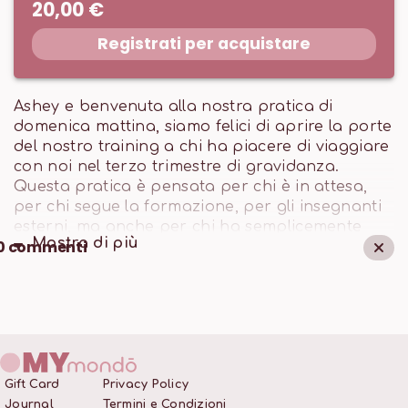
20,00 €
Registrati per acquistare
Ashey e benvenuta alla nostra pratica di
domenica mattina, siamo felici di aprire la porte
del nostro training a chi ha piacere di viaggiare
con noi nel terzo trimestre di gravidanza.
Questa pratica è pensata per chi è in attesa,
per chi segue la formazione, per gli insegnanti
esterni, ma anche per chi ha semplicemente
Mostra di
più
0
commenti
piacere di sperimentare una pratica diversa,
con movimenti fluidi e di radicamento, kria,
tecniche di respirazione e mudra ad hoc. Ti
aspettiamo, cuore e grembo aperto 🙏
La classe è stata registrata in diretta durante il
Corso di Formazione “Yoga Prenatale 50h” nel
febbraio 2024 da mondō e quindi con una
Gift Card
Privacy Policy
qualità inferiore rispetto agli altri video della
Journal
Termini e Condizioni