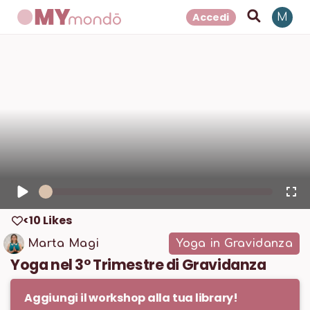
Accedi
M
1
x
<10 Likes
Marta Magi
Yoga in Gravidanza
Yoga nel 3° Trimestre di Gravidanza
Aggiungi il workshop alla tua library!