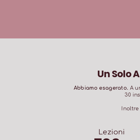
Un Solo 
Abbiamo esagerato.
A un
30 in
Inoltr
Lezioni