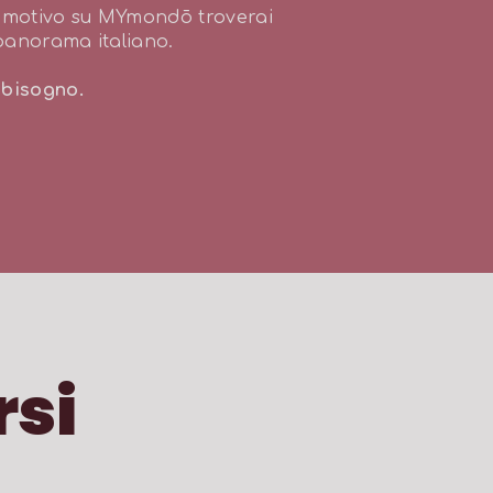
o motivo su MYmondō troverai
 panorama italiano.
 bisogno.
rsi