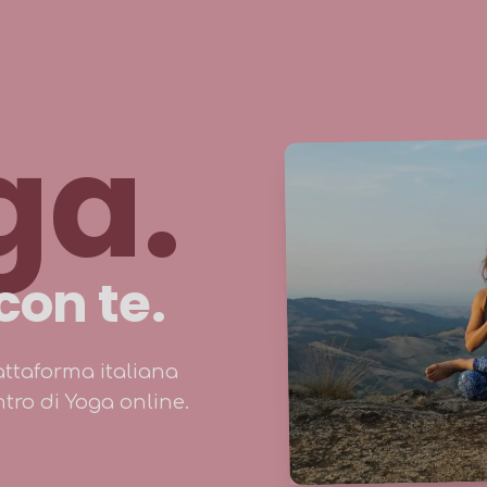
ga.
on te.
ttaforma italiana
ntro di Yoga online.