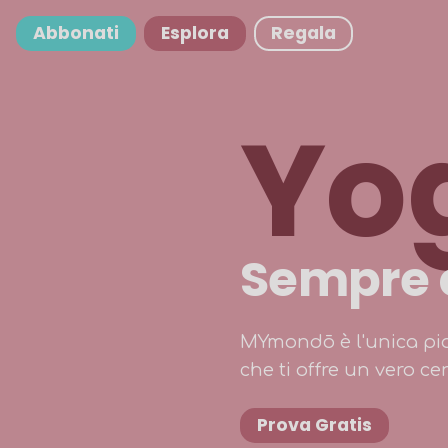
Abbonati
Esplora
Regala
Yo
Sempre c
MYmondō è l'unica pia
che ti offre un vero ce
Prova Gratis