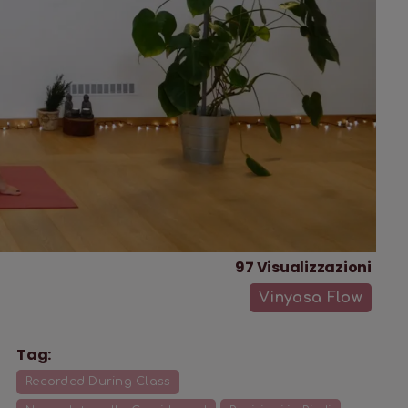
97
Visualizzazioni
Vinyasa Flow
Tag:
Recorded During Class