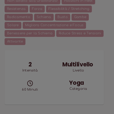
Non adatto alla Gravidanza!
Posizioni in Piedi
Resistenza
Forza
Flessibilità / Stretching
Radicamento
Schiena
Busto
Gambe
Solare
Migliora Concentrazione e Focus
Benessere per la Schiena
Riduce Stress e Tensioni
Attivante
2
Multilivello
Intensità
Livello
Yoga
Categoria
60
Minuti