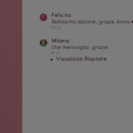
Felicita
F
Bellissima lezione, grazie Anna 
134 d
Milena 
che meraviglia. grazie
49 d
Visualizza
Risposte