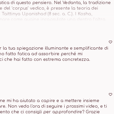
ica di questo pensiero. Nel Vedanta, la tradizione
le del ‘corpus’ vedico, è presente la teoria dei
Taittinya Upanishad (8 sec. a. C.). I Kosha,
inare come guaine incapsulate una dentro l’altra,
 di loro. Quando saliamo sul tappetino non è solo il
che tutti gli altri corpi meno visibili, meno
ale è invisibile agli occhi” scrive Antoine de Saint-
i i nostri corpi è un viaggio che va dal visibile
enziale ed ha come direzione la domanda filosofica per
r la tua spiegazione illuminante e semplificante di 
ho fatto fatica ad assorbire perché mi 
i che hai fatto con estrema concretezza.
one mi ha aiutato a capire e a mettere insieme 
e. Non vedo l'ora di seguire i prossimi video, e ti 
imento che ci consigli per approfondire? Grazie 