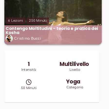
6
Lezioni
250
Minuti
Contengo Moltitudini - teoria e pratica dei
Kosha
Cristina Bucci
1
Multilivello
Intensità
Livello
Yoga
Categoria
50
Minuti