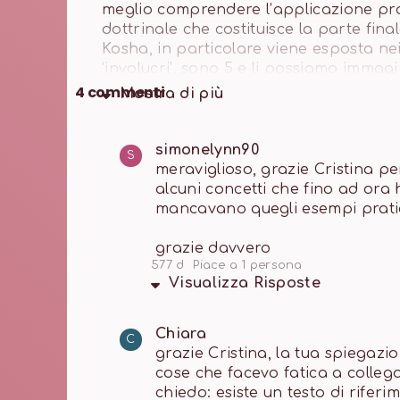
meglio comprendere l’applicazione prat
dottrinale che costituisce la parte fina
Kosha, in particolare viene esposta nei 
‘involucri’, sono 5 e li possiamo immag
come matrioske, che si influenzano tra
4
commenti
Mostra di
più
nostro corpo fisico a praticare bensì an
materiali, ma non meno reali. “L’essenzi
Exupery. Il viaggio di conoscenza di tutt
simonelynn90
S
all’invisibile, dal superficiale all’ess
meraviglioso, grazie Cristina pe
eccellenza: ‘chi sono io?’.
alcuni concetti che fino ad ora 
mancavano quegli esempi pratic
grazie davvero
577 d
Piace a 1 persona
Visualizza
Risposte
Chiara
C
grazie Cristina, la tua spiegazi
cose che facevo fatica a collegar
chiedo: esiste un testo di rifer