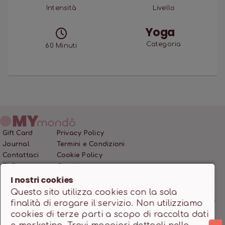
Intensità
Livello
Yoga
Categoria
60
Minuti
Gift Card
Privacy Policy
Journal
Termini e Condizioni
Contattaci
Cookie Policy
FAQ
Crediti
I nostri cookies
Questo sito utilizza cookies con la sola
MONDO SSD SRL • P.IVA 12466200966 • Capitale Sociale
finalità di erogare il servizio. Non utilizziamo
10.000,00 €
cookies di terze parti a scopo di raccolta dati
Powered by
milanowebdesignstudio.it