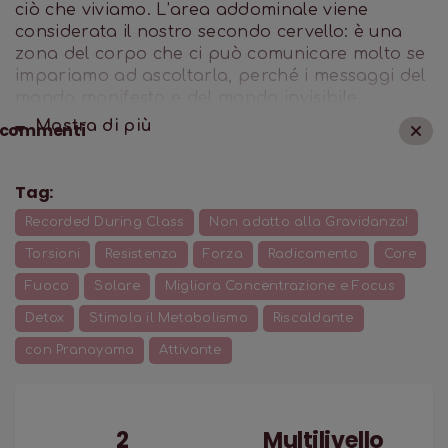
ciò che viviamo. L’area addominale viene
considerata il nostro secondo cervello: è una
zona del corpo che ci può comunicare molto se
impariamo ad ascoltarla, perché i messaggi del
mondo manifesto e del mondo invisibile,
giungono al nostro essere spesso dalla pancia.
Mostra di
più
commenti
In questa pratica andrete a lavorare
attivamente sul centro, percependo come molti
micro-macro movimenti partono dalla zona
Tag:
addominale.
Recorded During Class
Non adatto alla Gravidanza!
Torsioni
Resistenza
Forza
Radicamento
Core
Fuoco
Solare
Migliora Concentrazione e Focus
Detox
Stimola il Metabolismo
Riscaldante
con Pranayama
Attivante
2
Multilivello