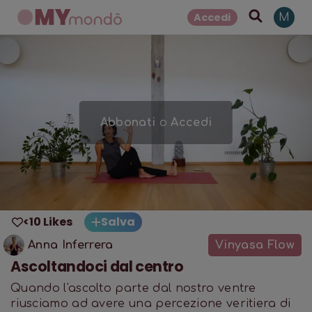
Accedi
M
Abbonati
o
Accedi
<10 Likes
Salva
Anna Inferrera
Vinyasa Flow
Ascoltandoci dal centro
Quando l'ascolto parte dal nostro ventre
riusciamo ad avere una percezione veritiera di