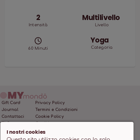
2
Multilivello
Intensità
Livello
Yoga
Categoria
60
Minuti
Gift Card
Privacy Policy
Journal
Termini e Condizioni
Contattaci
Cookie Policy
FAQ
Crediti
I nostri cookies
Questo sito utilizza cookies con la sola