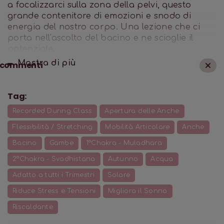
a focalizzarci sulla zona della pelvi, questo
grande contenitore di emozioni e snodo di
energia del nostro corpo. Una lezione che ci
porta nell'ascolto del bacino e ne scioglie il
potenziale.
Mostra di
più
commenti
Tag:
Recorded During Class
Apertura delle Anche
Flessibilità / Stretching
Mobilità Articolare
Anche
Bacino
Gambe
1°Chakra - Muladhara
2°Chakra - Svadhistana
Autunno
Acqua
Adatto a tutti i Trimestri
Solare
Riduce Stress e Tensioni
Migliora il Sonno
Riscaldante