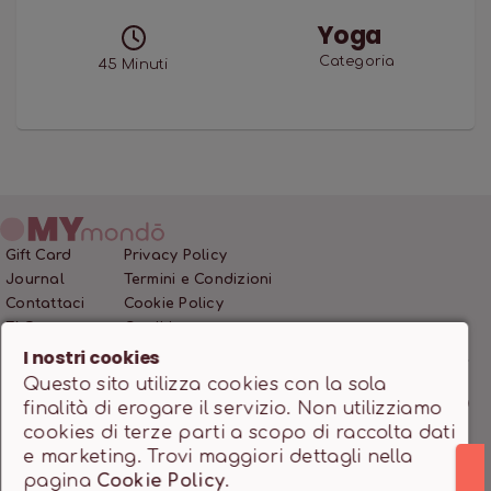
Yoga
Categoria
45
Minuti
Gift Card
Privacy Policy
Journal
Termini e Condizioni
Contattaci
Cookie Policy
FAQ
Crediti
I nostri cookies
Questo sito utilizza cookies con la sola
MONDO SSD SRL • P.IVA 12466200966 • Capitale Sociale
finalità di erogare il servizio. Non utilizziamo
10.000,00 €
cookies di terze parti a scopo di raccolta dati
Powered by
milanowebdesignstudio.it
e marketing. Trovi maggiori dettagli nella
pagina
Cookie Policy
.