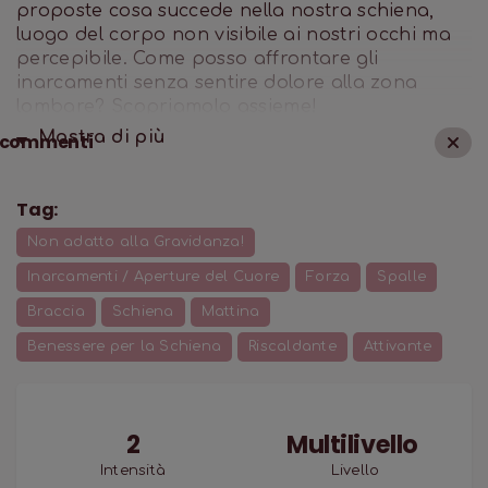
proposte cosa succede nella nostra schiena,
luogo del corpo non visibile ai nostri occhi ma
percepibile. Come posso affrontare gli
inarcamenti senza sentire dolore alla zona
lombare? Scopriamolo assieme!
Mostra di
più
commenti
Tag:
Non adatto alla Gravidanza!
Inarcamenti / Aperture del Cuore
Forza
Spalle
Braccia
Schiena
Mattina
Benessere per la Schiena
Riscaldante
Attivante
2
Multilivello
Intensità
Livello