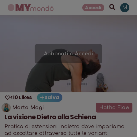
Accedi
M
Abbonati
o
Accedi
<10 Likes
Salva
Marta Magi
Hatha Flow
La visione Dietro alla Schiena
Pratica di estensioni indietro dove impariamo
ad ascoltare attraverso tutte le varianti