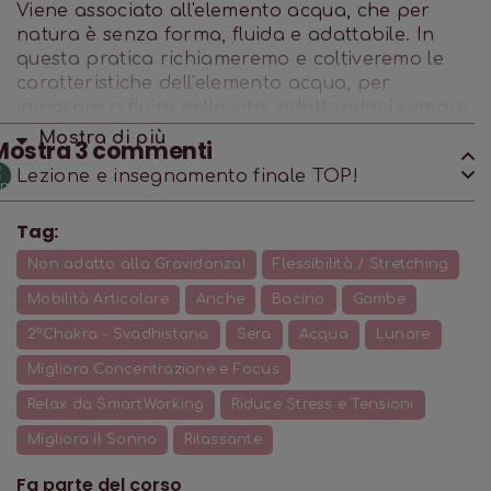
Viene associato all'elemento acqua, che per
natura è senza forma, fluida e adattabile. In
questa pratica richiameremo e coltiveremo le
caratteristiche dell'elemento acqua, per
imparare a fluire nella vita, adattandoci sempre
alle nuove situazioni che incontriamo.
Mostra di
più
Mostra
3
commenti
Lezione e insegnamento finale TOP!
Tag:
Non adatto alla Gravidanza!
Flessibilità / Stretching
Mobilità Articolare
Anche
Bacino
Gambe
2°Chakra - Svadhistana
Sera
Acqua
Lunare
Migliora Concentrazione e Focus
Relax da SmartWorking
Riduce Stress e Tensioni
Migliora il Sonno
Rilassante
Fa parte del corso