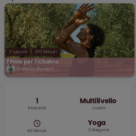
7
Lezioni
292
Minuti
7 Flow per 7 Chakra
Stefano Bonetti
1
Multilivello
Intensità
Livello
Yoga
Categoria
40
Minuti