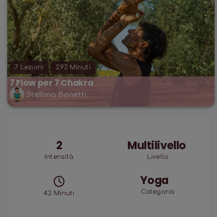
7
Lezioni
292
Minuti
7 Flow per 7 Chakra
Stefano Bonetti
2
Multilivello
Intensità
Livello
Yoga
Categoria
42
Minuti