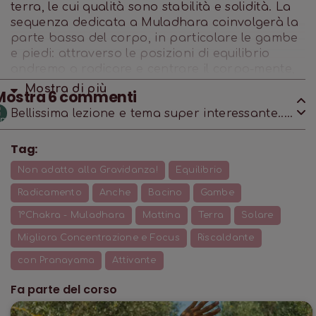
terra, le cui qualità sono stabilità e solidità. La
sequenza dedicata a Muladhara coinvolgerà la
parte bassa del corpo, in particolare le gambe
e piedi: attraverso le posizioni di equilibrio
andremo a radicare e centrare il corpo-mente,
per questo motivo, la pratica è particolarmente
Mostra di
più
Mostra
6
commenti
adatta per quei momenti in cui ci sentiamo "per
Bellissima lezione e tema super interessante...
aria" e abbiamo bisogno di ritornare alla
W Stefano!
stabilità della terra.
Tag:
Non adatto alla Gravidanza!
Equilibrio
Radicamento
Anche
Bacino
Gambe
1°Chakra - Muladhara
Mattina
Terra
Solare
Migliora Concentrazione e Focus
Riscaldante
con Pranayama
Attivante
Fa parte del corso