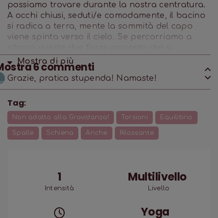
possiamo trovare durante la nostra centratura.
A occhi chiusi, seduti/e comodamente, il bacino
si radica a terra, mente la sommità del capo
viene spinta verso il cielo. Se percorriamo a
ritroso queste due forze opposte che si
sviluppano all’interno del nostro corpo,
Mostra di
più
Mostra
6
commenti
possiamo incontrare il nostro punto di
Grazie, pratica stupenda! Namaste!
raccoglimento. Può essere un punto fisico,
facilmente individuabile per qualcuno, oppure
una sensazione di stabilità percepita nel corpo.
Tag:
Durante questa pratica cercheremo di tornare a
Non adatto alla Gravidanza!
Torsioni
Equilibrio
questo punto saldo, presente, ogni volta che
sentiremo la necessità di un ritorno a noi
Spalle
Schiena
Anche
Rilassante
stessi/e.
1
Multilivello
Intensità
Livello
Yoga