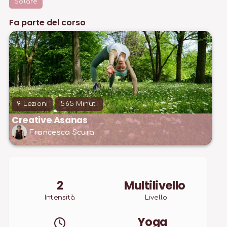
Solare
Fa parte del corso
9
Lezioni
565
Minuti
Creative Asanas
Francesca Scura
2
Multilivello
Intensità
Livello
Yoga