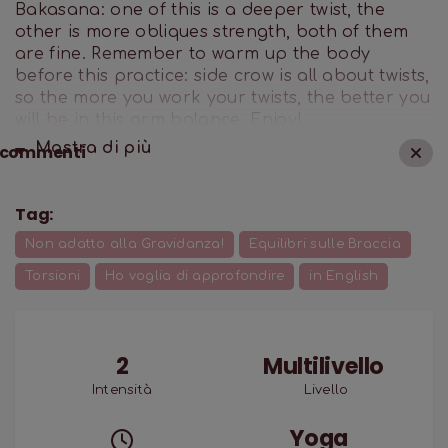
Bakasana: one of this is a deeper twist, the
other is more obliques strength, both of them
are fine. Remember to warm up the body
before this practice: side crow is all about twists,
so the more you work your twists, the better you
will be in this arm balance. Enjoy!
Mostra di
più
commenti
Tag:
Non adatto alla Gravidanza!
Equilibri sulle Braccia
Torsioni
Ho voglia di approfondire
in English
2
Multilivello
Intensità
Livello
Yoga