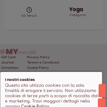
Yoga
Categoria
65
Minuti
Gift Card
Privacy Policy
Journal
Termini e Condizioni
Contattaci
Cookie Policy
FAQ
Crediti
I nostri cookies
Questo sito utilizza cookies con la sola
MONDO SSD SRL • P.IVA 12466200966 • Capitale Sociale
finalità di erogare il servizio. Non utilizziamo
10.000,00 €
cookies di terze parti a scopo di raccolta dati
Powered by
milanowebdesignstudio.it
e marketing. Trovi maggiori dettagli nella
pagina
Cookie Policy
.