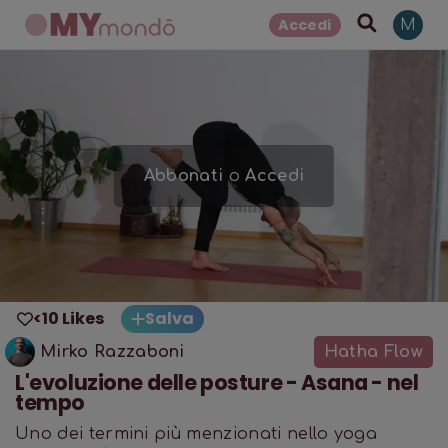
Accedi
M
Abbonati
o
Accedi
<10 Likes
Salva
Mirko Razzaboni
Hatha Flow
L'evoluzione delle posture - Asana - nel
tempo
Uno dei termini più menzionati nello yoga