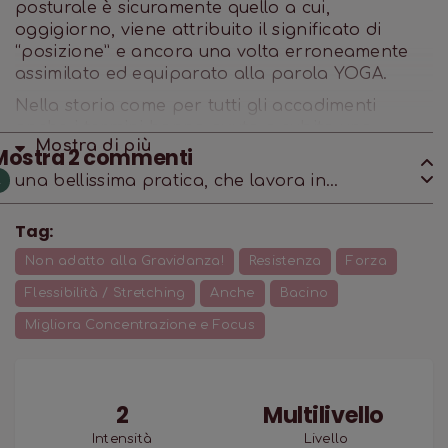
posturale è sicuramente quello a cui,
oggigiorno, viene attribuito il significato di
“posizione” e ancora una volta erroneamente
assimilato ed equiparato alla parola YOGA.
Nella storia come per tutti gli accadimenti
anche i termini hanno avuto o subito una
Mostra di
più
evoluzione data dall’incontro/scontro di culture
Mostra
2
commenti
diverse e per scoprire quella del termine asana,
una bellissima pratica, che lavora in
L
partiamo dai giorni nostri a quella che può
profondità. Grazie.
essere considerata la sua origine.
Tag:
Non adatto alla Gravidanza!
Resistenza
Forza
Flessibilità / Stretching
Anche
Bacino
Migliora Concentrazione e Focus
2
Multilivello
Intensità
Livello