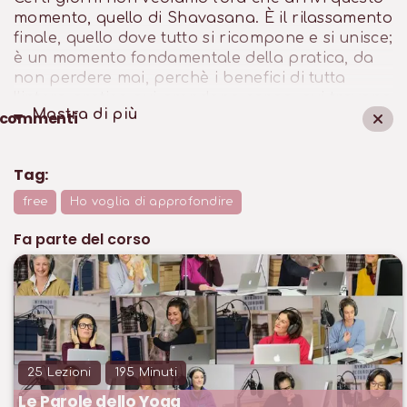
momento, quello di Shavasana. È il rilassamento
finale, quello dove tutto si ricompone e si unisce;
è un momento fondamentale della pratica, da
non perdere mai, perchè i benefici di tutta
l'intera pratica qui prendono corpo, qui trovano
Mostra di
più
commenti
il loro spazio. Manuela ci porta oggi in
Shavasana, quel luogo magico, di silenzio, di
integrazione e di unione.
Tag:
free
Ho voglia di approfondire
Fa parte del corso
25
Lezioni
195
Minuti
Le Parole dello Yoga