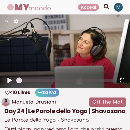
Accedi
M
1
x
<10 Likes
Salva
Manuela Drusiani
Off The Mat
Day 24 | Le Parole dello Yoga | Shavasana
Le Parole dello Yoga - Shavasana
Certi giorni non vediamo l'ora che arrivi questo