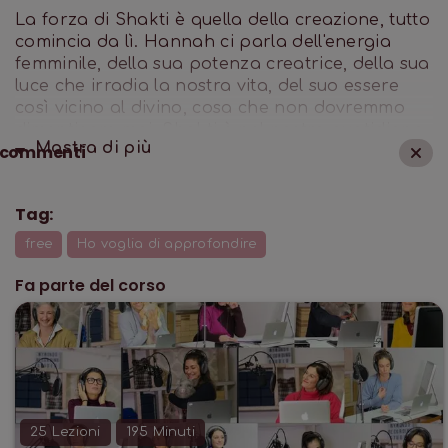
La forza di Shakti è quella della creazione, tutto
comincia da lì. Hannah ci parla dell'energia
femminile, della sua potenza creatrice, della sua
luce che irradia la nostra vita, del suo essere
così vicino al divino, cosa che non dovremmo
dimenticare mai. Shakti è nel nostro quotidiano,
Mostra di
più
commenti
nelle nostre pratiche di Yoga e nelle nostre
meditazioni, che fortuna avere questo
strumento per noi!
Tag:
free
Ho voglia di approfondire
Fa parte del corso
25
Lezioni
195
Minuti