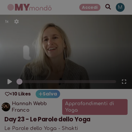
Accedi
M
1
x
<10 Likes
Salva
Hannah Webb
Approfondimenti di
Franco
Yoga
Day 23 - Le Parole dello Yoga
Le Parole dello Yoga - Shakti