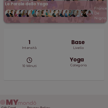
Le Parole dello Yoga
France
De
Nigris
1
Base
Intensità
Livello
Yoga
Categoria
10
Minuti