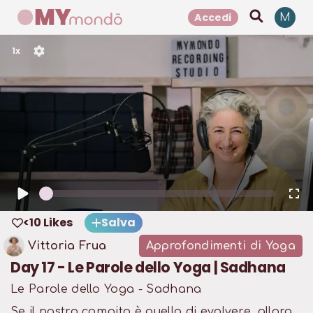
Accedi
M
1
x
<10 Likes
Salva
Vittoria Frua
Approfondimenti di Yoga
Day 17 - Le Parole dello Yoga | Sadhana
Le Parole dello Yoga - Sadhana
Se il nostro compito è quello di evolvere, allora