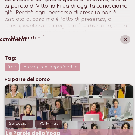
la parola di Vittoria Frua di oggi la conosciamo
già. Perchè ogni percorso di crescita non è
lasciato al caso ma è fatto di presenza, di
consapevolezza, di regolarità e discplina, di un
complesso di pratiche e e rituali.
Mostra di
più
commenti
Tag:
free
Ho voglia di approfondire
Fa parte del corso
25
Lezioni
195
Minuti
Le Parole dello Yoga