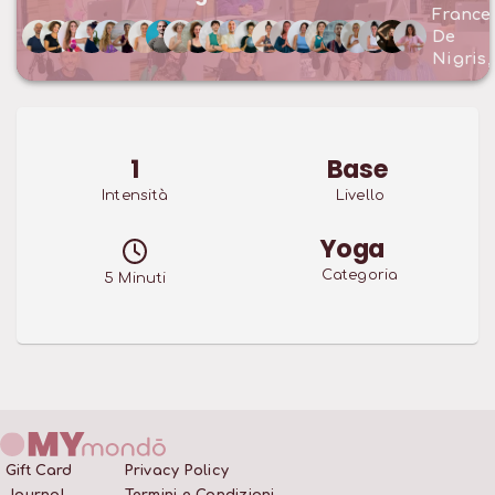
France
De
Nigris
1
Base
Intensità
Livello
Yoga
Categoria
5
Minuti
Gift Card
Privacy Policy