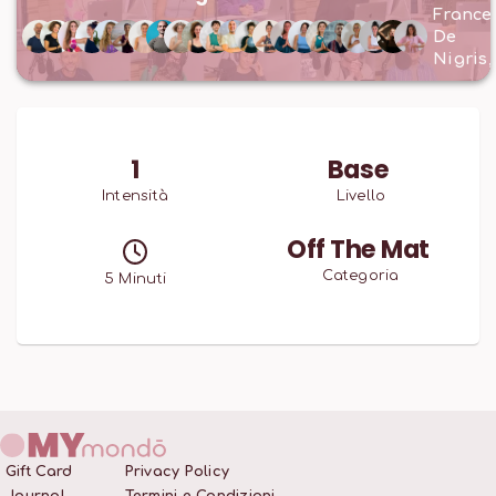
France
De
Nigris
1
Base
Intensità
Livello
Off The Mat
Categoria
5
Minuti
Gift Card
Privacy Policy