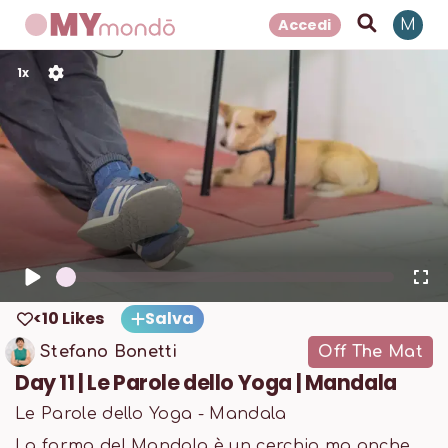
Accedi
M
1
x
<10 Likes
Salva
Stefano Bonetti
Off The Mat
Day 11 | Le Parole dello Yoga | Mandala
Le Parole dello Yoga - Mandala
La forma del Mandala è un cerchio ma anche