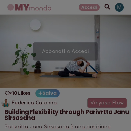
Accedi
M
Abbonati
o
Accedi
<10 Likes
Salva
Federica Caronna
Vinyasa Flow
Building Flexibility through Parivrtta Janu
Sirsasana
Parivritta Janu Sirsasana è una posizione