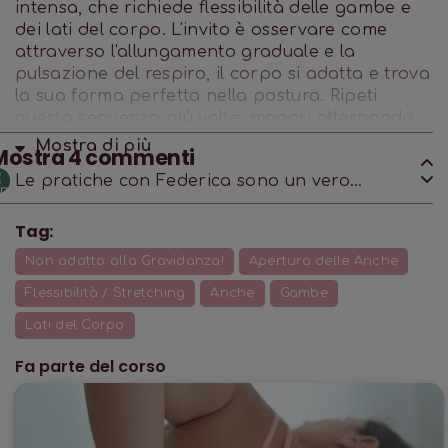
intensa, che richiede flessibilità delle gambe e
dei lati del corpo. L'invito è osservare come
attraverso l'allungamento graduale e la
pulsazione del respiro, il corpo si adatta e trova
la sua forma perfetta nella postura. Ripeti
questa sequenza più volte, magari alternando
le altre pratiche del corso, vedrai quante
Mostra di
più
Mostra
4
commenti
piccole grandi trasformazioni avverranno
Le pratiche con Federica sono un vero
dentro di te!
toccasana, grazie!
Tag:
Non adatto alla Gravidanza!
Apertura delle Anche
Flessibilità / Stretching
Anche
Gambe
Lati del Corpo
Fa parte del corso