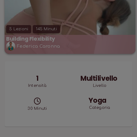
5
Lezioni
145
Minuti
Building Flexibility
Federica Caronna
1
Multilivello
Intensità
Livello
Yoga
Categoria
30
Minuti