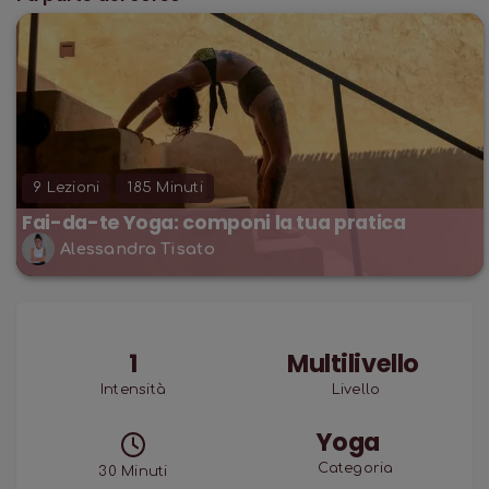
• Terzo modulo RILASSAMENTO: 3 pratiche di
rallentamento e di rilassamento, perchè per
godere dei benefici della pratica il nostro corpo
deve fermarsi ad ascoltare.
9
Lezioni
185
Minuti
Fai-da-te Yoga: componi la tua pratica
Alessandra Tisato
1
Multilivello
Intensità
Livello
Yoga
Categoria
30
Minuti