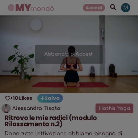
Accedi
M
Abbonati
o
Accedi
<10 Likes
Salva
Alessandra Tisato
Hatha Yoga
Ritrovo le mie radici (modulo
Rilassamento n.2)
Dopo tutta l'attivazione abbiamo bisogno di