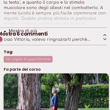
la testa’, e quanto il corpo e lo stimolo
muscolare sono degli alleati nel combatterlo. A
mente lucida è sempre più facile camminare con
dignità. Questa pratica stimola in particolar
modo la catena posteriore che ci aiuta
letteralmente a tenere la testa eretta.
Mostra di
più
Mostra
6
commenti
ciao Vittoria, volevo ringraziarti perchè
questo corso è stato sorprendentemente
interessante. l'ho seguito con interesse e
Tag:
curiosità!
Ho voglia di approfondire
Fa parte del corso