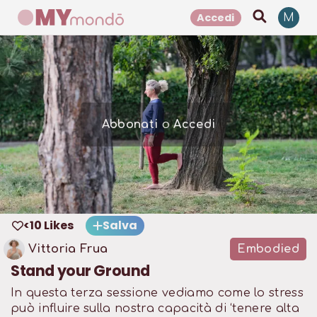
Accedi
M
Abbonati
o
Accedi
<10 Likes
Salva
Vittoria Frua
Embodied
Stand your Ground
In questa terza sessione vediamo come lo stress
può influire sulla nostra capacità di ‘tenere alta