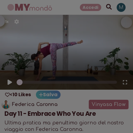
Accedi
M
1
x
<10 Likes
Salva
Federica Caronna
Vinyasa Flow
Day 11 - Embrace Who You Are
Ultima pratica ma penultimo giorno del nostro
viaggio con Federica Caronna.