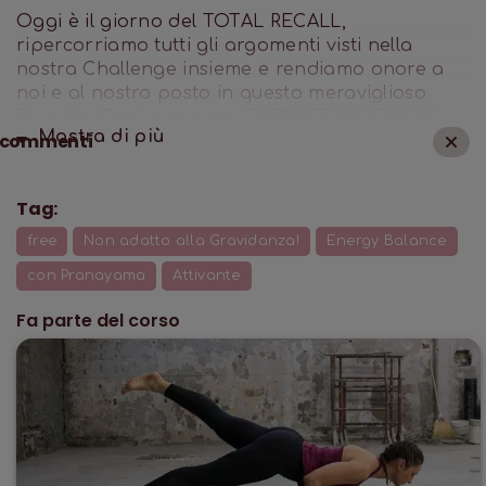
Oggi è il giorno del TOTAL RECALL,
ripercorriamo tutti gli argomenti visti nella
nostra Challenge insieme e rendiamo onore a
noi e al nostro posto in questo meraviglioso
Pianeta. Oggi e sempre EMBRACE WHO YOU
Mostra di
più
commenti
ARE!
Tag:
free
Non adatto alla Gravidanza!
Energy Balance
con Pranayama
Attivante
Fa parte del corso