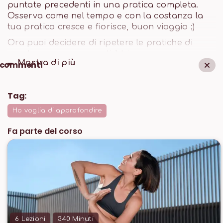
puntate precedenti in una pratica completa.
Osserva come nel tempo e con la costanza la
tua pratica cresce e fiorisce, buon viaggio ;)
Ora puoi decidere di ripetere le pratiche di
questo corso se ne senti il bisogno oppure,
Mostra di
più
commenti
usando i filtri, selezionare su MYmondō le
pratiche di livello base per cominciare e poi
passare a quelle multilivello.
Tag:
Ho voglia di approfondire
Fa parte del corso
6
Lezioni
340
Minuti