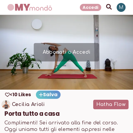
Accedi
M
Abbonati
o
Accedi
<10 Likes
Salva
Cecilia Arioli
Hatha Flow
Porta tutto a casa
Complimenti! Sei arrivato alla fine del corso.
Oggi uniamo tutti gli elementi appresi nelle