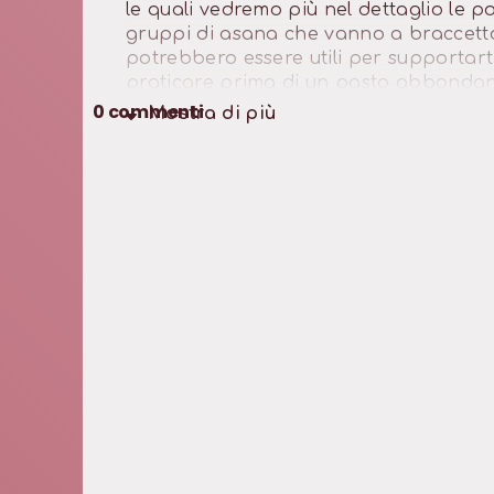
le quali vedremo più nel dettaglio le po
gruppi di asana che vanno a braccetto
potrebbero essere utili per supportart
praticare prima di un pasto abbondan
0
commenti
Mostra di
più