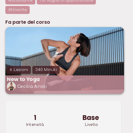
Riscaldante
Ho voglia di approfondire
Attivante
Fa parte del corso
6
Lezioni
340
Minuti
New to Yoga
Cecilia Arioli
1
Base
Intensità
Livello