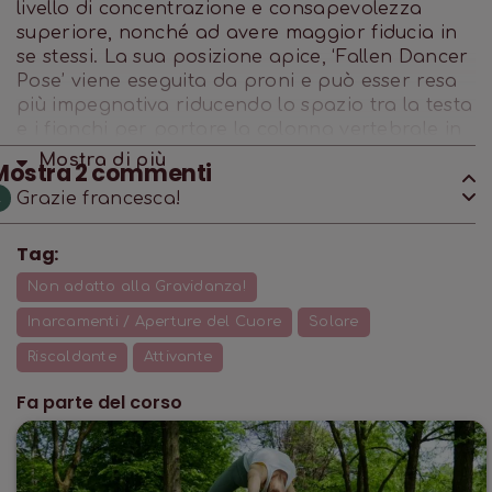
livello di concentrazione e consapevolezza
superiore, nonché ad avere maggior fiducia in
se stessi. La sua posizione apice, ‘Fallen Dancer
Pose’ viene eseguita da proni e può esser resa
più impegnativa riducendo lo spazio tra la testa
e i fianchi per portare la colonna vertebrale in
un profondo backbend. Considerata una
Mostra di
più
Mostra
2
commenti
variazione dell’Asana di base, Uttana
Grazie francesca!
L
Shishosana (Puppy Dog Pose), richiede
flessibilità nelle spalle, nelle articolazioni
dell'anca e forza nei muscoli del core e nei
Tag:
muscoli posteriori della coscia, per consentire
Non adatto alla Gravidanza!
agli allievi di piegare le gambe all'indietro verso
la testa. Può essere essere conseguita con la
Inarcamenti / Aperture del Cuore
Solare
pratica di pose preparatorie come Aranyasana
Riscaldante
Attivante
(dedicata al Dio Arani), Ardha Dhanurasana
(l'arco a terra) e Ashtangasana (la posizione
Fa parte del corso
degli 8 punti di appoggio). Backbend come
questo aumentano l'energia nel corpo e
possono aiutare a far fronte all'inerzia e