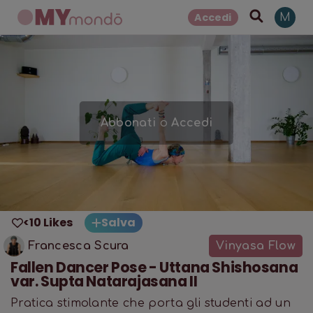
Accedi
M
Abbonati
o
Accedi
<10 Likes
Salva
Francesca Scura
Vinyasa Flow
Fallen Dancer Pose - Uttana Shishosana
var. Supta Natarajasana II
Pratica stimolante che porta gli studenti ad un