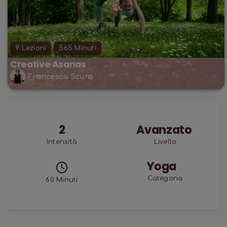
all'ottusità della mente.
9
Lezioni
565
Minuti
Creative Asanas
Francesca Scura
2
Avanzato
Intensità
Livello
Yoga
Categoria
60
Minuti