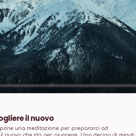
gliere il nuovo
ropone una meditazione per prepararci ad
il nuovo che sta per giungere. Una decina di minuti