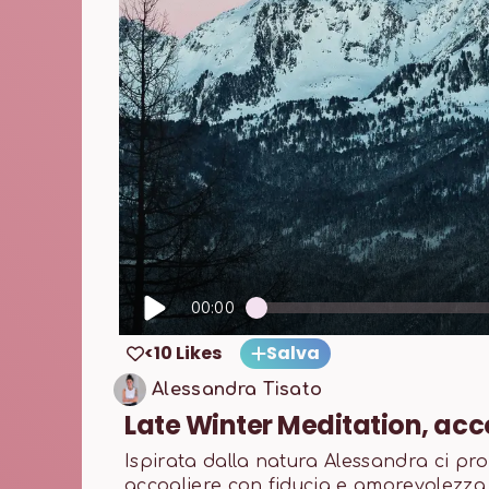
00:00
<10 Likes
Salva
Alessandra Tisato
Late Winter Meditation, acco
Ispirata dalla natura Alessandra ci p
accogliere con fiducia e amorevolezza 