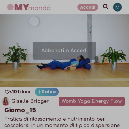
Accedi
M
Abbonati
o
Accedi
<10 Likes
Salva
Giselle Bridger
Womb Yoga Energy Flow
Giorno_15
Pratica di rilassamento e nutrimento per
coccolarsi in un momento di tipica dispersione