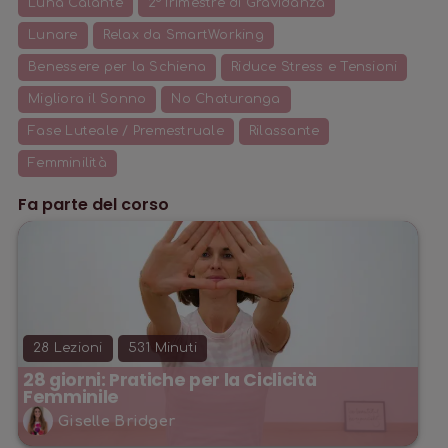
Luna Calante
2°Trimestre di Gravidanza
Lunare
Relax da SmartWorking
Benessere per la Schiena
Riduce Stress e Tensioni
Migliora il Sonno
No Chaturanga
Fase Luteale / Premestruale
Rilassante
Femminilità
Fa parte del corso
28
Lezioni
531
Minuti
28 giorni: Pratiche per la Ciclicità
Femminile
Giselle Bridger