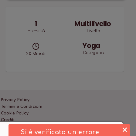
1
Multilivello
Intensità
Livello
Yoga
Categoria
20
Minuti
Privacy Policy
Termini e Condizioni
Cookie Policy
Crediti