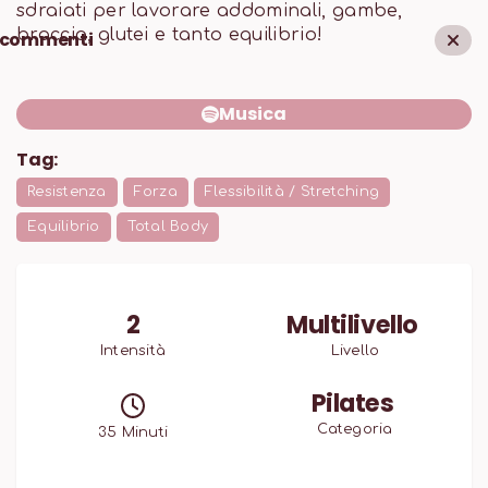
sdraiati per lavorare addominali, gambe,
braccia, glutei e tanto equilibrio!
commenti
Musica
Tag:
Resistenza
Forza
Flessibilità / Stretching
Equilibrio
Total Body
2
Multilivello
Intensità
Livello
Pilates
Categoria
35
Minuti