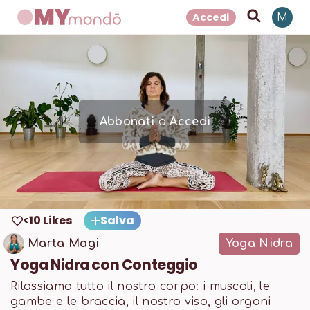
Accedi
M
Abbonati
o
Accedi
<10 Likes
Salva
Marta Magi
Yoga Nidra
Yoga Nidra con Conteggio
Rilassiamo tutto il nostro corpo: i muscoli, le
gambe e le braccia, il nostro viso, gli organi