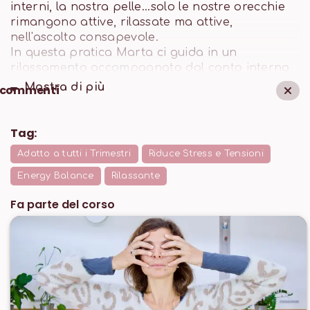
interni, la nostra pelle...solo le nostre orecchie
rimangono attive, rilassate ma attive,
nell'ascolto consapevole.
In questa pratica Marta ci guida in un
rilassamento accompagnato dal canto interno
dell'OM e dal conteggio del nostro respiro che
Mostra di
più
commenti
attraversa ombelico, torace, gola e narici.
Ogni conteggio va da 27 ad 1.
È una buona pratica da fare come intervallo al
Tag:
lavoro o prima di dormire
Adatto a tutti i Trimestri
Riduce Stress e Tensioni
Energy Balance
Rilassante
Fa parte del corso