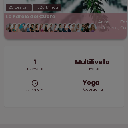
25
Lezioni
1025
Minuti
Le Parole del Cuore
Anna
Fed
Inferrera
,
Ca
1
Multilivello
Intensità
Livello
Yoga
Categoria
75
Minuti