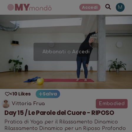
Accedi
M
Abbonati
o
Accedi
<10 Likes
Salva
Vittoria Frua
Embodied
Day 15 / Le Parole del Cuore - RIPOSO
Pratica di Yoga per il Rilassamento Dinamico
Rilassamento Dinamico per un Riposo Profondo