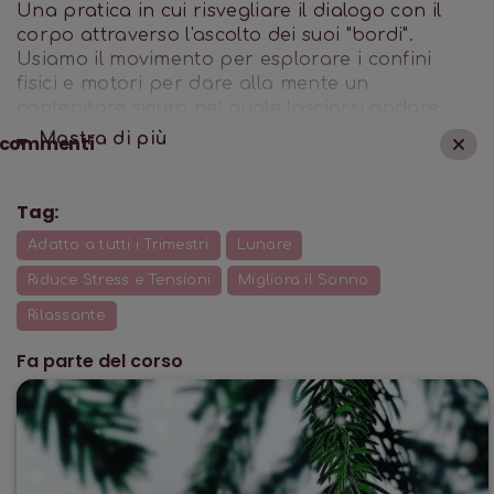
Una pratica in cui risvegliare il dialogo con il
corpo attraverso l'ascolto dei suoi "bordi".
Usiamo il movimento per esplorare i confini
fisici e motori per dare alla mente un
contenitore sicuro nel quale lasciarsi andare.
L'invito a lasciare che sia il corpo stesso a
Mostra di
più
commenti
guidare la qualità e la durata di ogni movimento
risulta come una coccola che lo distende e
rilassa per trovare più spazio, respiro e volendo
Tag:
anche conciliare un sonno profondo.
Adatto a tutti i Trimestri
Lunare
Riduce Stress e Tensioni
Migliora il Sonno
Rilassante
Fa parte del corso