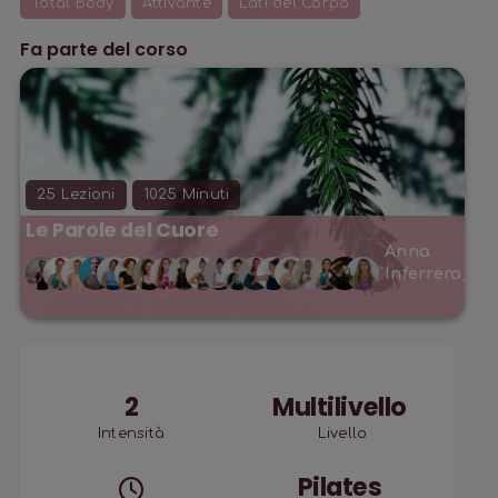
Total Body
Attivante
Lati del Corpo
Fa parte del corso
25
Lezioni
1025
Minuti
Le Parole del Cuore
Anna
Fe
Inferrera
,
Ca
2
Multilivello
Intensità
Livello
Pilates