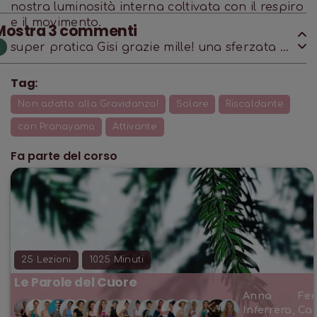
nostra luminosità interna coltivata con il respiro
e il movimento.
Mostra
3
commenti
super pratica Gisi grazie mille! una sferzata di
L
energia!
Tag:
Non adatto alla Gravidanza!
Solare
Riscaldante
con Pranayama
Attivante
Fa parte del corso
25
Lezioni
1025
Minuti
Le Parole del Cuore
Anna
Fed
Inferrera
,
Ca