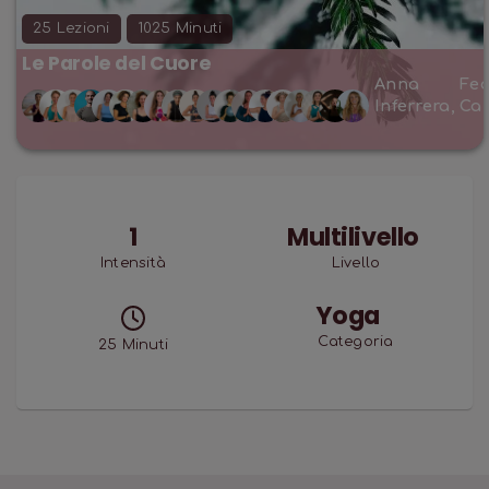
25
Lezioni
1025
Minuti
Le Parole del Cuore
Anna
Fed
Inferrera
,
Ca
1
Multilivello
Intensità
Livello
Yoga
Categoria
25
Minuti