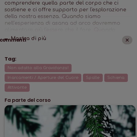
comprendere quella parte del corpo che ci
sostiene e ci offre supporto per l'esplorazione
della nostra essenza. Quando siamo
nell'esperienza di asana ad arco dovremmo
alimentare più l'essere che il fare. Quando
siamo pieni del respiro, siamo pieni di
Mostra di
più
commenti
ispirazione.
Tag:
Non adatto alla Gravidanza!
Inarcamenti / Aperture del Cuore
Spalle
Schiena
Attivante
Fa parte del corso