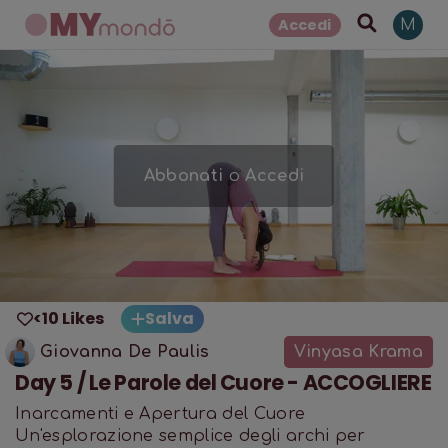
Accedi
M
Abbonati
o
Accedi
<10 Likes
Salva
Giovanna De Paulis
Vinyasa Krama
Day 5 / Le Parole del Cuore - ACCOGLIERE
Inarcamenti e Apertura del Cuore
Un'esplorazione semplice degli archi per