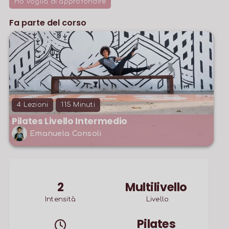
Ho voglia di approfondire
Fa parte del corso
4
Lezioni
115
Minuti
Pilates Livello Intermedio
Emanuela Consoli
2
Multilivello
Intensità
Livello
Pilates