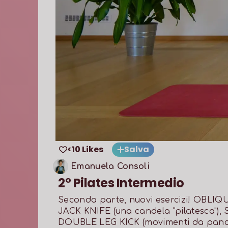
<10 Likes
Salva
Emanuela Consoli
2° Pilates Intermedio
Seconda parte, nuovi esercizi! OBLIQU
JACK KNIFE (una candela "pilatesca"), S
DOUBLE LEG KICK (movimenti da panci