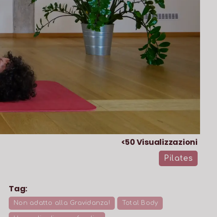
<50
Visualizzazioni
Pilates
Tag:
Non adatto alla Gravidanza!
Total Body