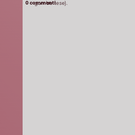
0
commenti
gambe tese).