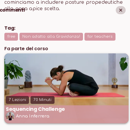
cominciamo a includere posture propedeutiche
alla posa apice scelta.
commenti
Tag:
free
Non adatto alla Gravidanza!
for teachers
Fa parte del corso
7
Lezioni
70
Minuti
Sequencing Challenge
Anna Inferrera