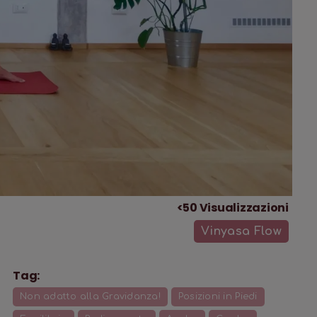
<50
Visualizzazioni
Vinyasa Flow
Tag:
Non adatto alla Gravidanza!
Posizioni in Piedi