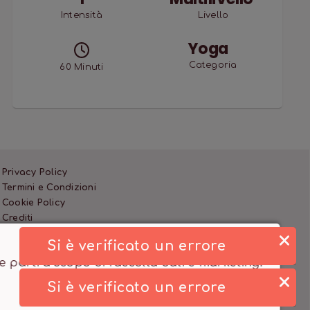
Intensità
Livello
Yoga
Categoria
60
Minuti
Privacy Policy
Termini e Condizioni
Cookie Policy
Crediti
rze parti a scopo di raccolta dati e marketing.