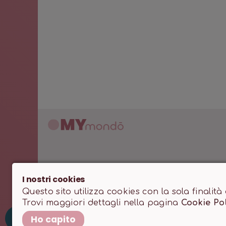
I nostri cookies
MONDO SSD SRL • P.IVA 12466200966 • Capitale Sociale
Questo sito utilizza cookies con la sola finalità
Trovi maggiori dettagli nella pagina
Cookie Po
Powered by
milanowebdesignstudio.it
M
Ho capito