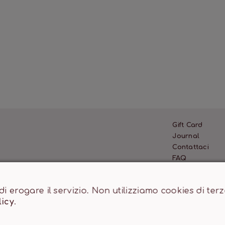
Gift Card
Journal
Contattaci
FAQ
10.000,00 €
 di erogare il servizio. Non utilizziamo cookies di te
licy
.