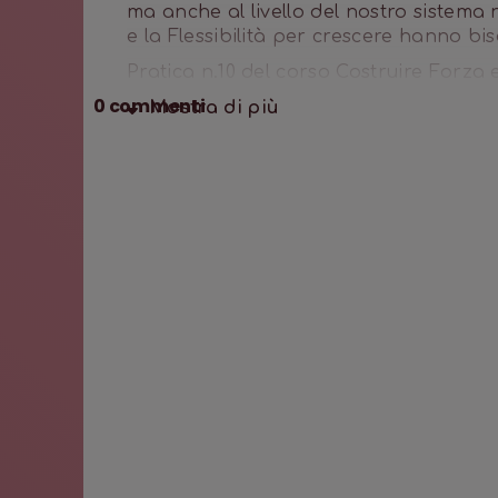
ma anche al livello del nostro sistem
e la Flessibilità per crescere hanno b
Pratica n.10 del corso Costruire Forza e
0
commenti
Mostra di
più