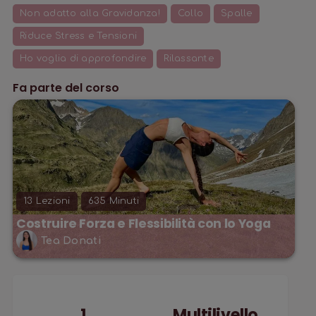
Non adatto alla Gravidanza!
Collo
Spalle
Riduce Stress e Tensioni
Ho voglia di approfondire
Rilassante
Fa parte del corso
13
Lezioni
635
Minuti
Costruire Forza e Flessibilità con lo Yoga
Tea Donati
1
Multilivello