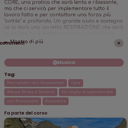
CORE, una pratica che sarà lenta e rilassante,
ma che ci servirà per implementare tutto il
lavoro fatto e per contattare una forza più
"sottile" e profonda. Un grande aiuto e sostegno
ce la darà una corretta RESPIRAZIONE che sarà
lo strumento di stabilizzazione e di equilibrio
psicofisico. Alla fine ci sentiremo aperti, forti e
Mostra di
più
commenti
nutriti di energia positiva.
Pratica n.7 del corso Costruire Forza e
Flessibilità
Musica
Tag:
Non adatto alla Gravidanza!
Core
Riduce Stress e Tensioni
Ho voglia di approfondire
con Pranayama
Rilassante
Fa parte del corso