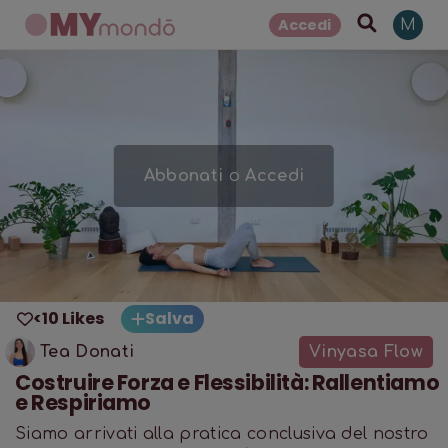
Accedi
M
Abbonati
o
Accedi
<10 Likes
Salva
Tea Donati
Vinyasa Flow
Costruire Forza e Flessibilità: Rallentiamo
e Respiriamo
Siamo arrivati alla pratica conclusiva del nostro