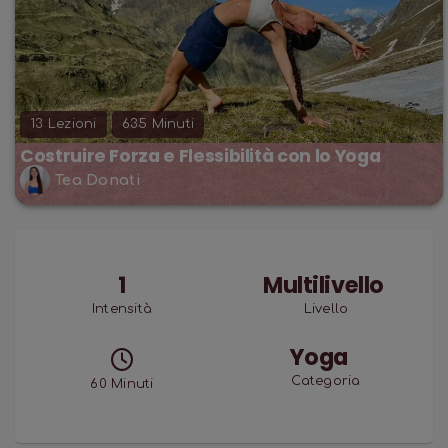
13
Lezioni
635
Minuti
Costruire Forza e Flessibilità con lo Yoga
Tea Donati
1
Multilivello
Intensità
Livello
Yoga
Categoria
60
Minuti