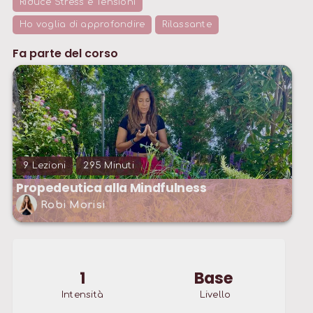
Riduce Stress e Tensioni
Ho voglia di approfondire
Rilassante
Fa parte del corso
9
Lezioni
295
Minuti
Propedeutica alla Mindfulness
Robi Morisi
1
Base
Intensità
Livello