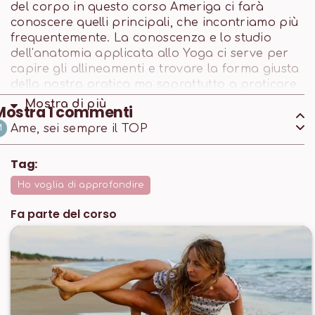
del corpo in questo corso Ameriga ci farà
conoscere quelli principali, che incontriamo più
frequentemente. La conoscenza e lo studio
dell'anatomia applicata allo Yoga ci serve per
capire gli allineamenti e trovare la forma giusta
della nostra pratica ma soprattutto a praticare
Yoga in maniera funzionale e non solo estetica,
Mostra di
più
Mostra
1
commenti
nel rispetto del nostro corpo e della nostra
Ame, sei sempre il TOP
M
costituzione.
Tag:
Ho voglia di approfondire
Fa parte del corso