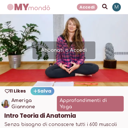
Accedi
M
Abbonati
o
Accedi
11 Likes
Salva
Ameriga
Approfondimenti di
Giannone
Yoga
Intro Teoria di Anatomia
Senza bisogno di conoscere tutti i 600 muscoli