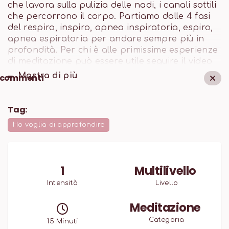
che lavora sulla pulizia delle nadi, i canali sottili
che percorrono il corpo. Partiamo dalle 4 fasi
del respiro, inspiro, apnea inspiratoria, espiro,
apnea espiratoria per andare sempre più in
profondità. Per chi è alle primissime esperienze
di meditazione può essere utile seguire il video
più di una volta.
Mostra di
più
commenti
Tag:
Ho voglia di approfondire
1
Multilivello
Intensità
Livello
Meditazione
Categoria
15
Minuti