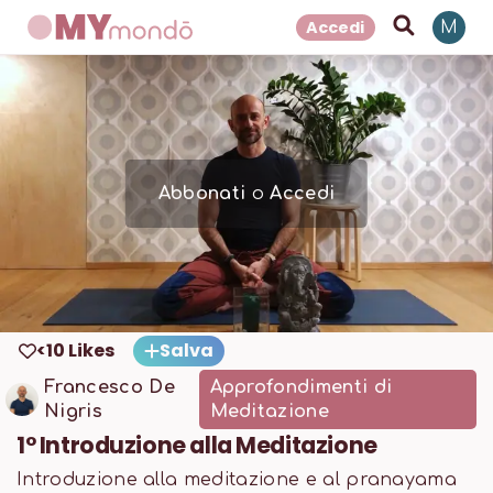
Accedi
M
Abbonati
o
Accedi
<10 Likes
Salva
Francesco De
Approfondimenti di
Nigris
Meditazione
1° Introduzione alla Meditazione
Introduzione alla meditazione e al pranayama