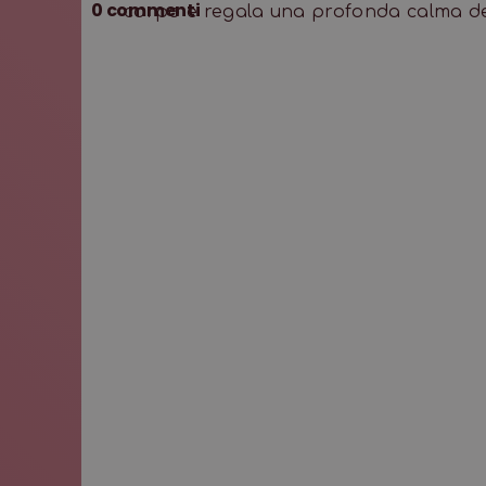
0
commenti
corpo e regala una profonda calma de