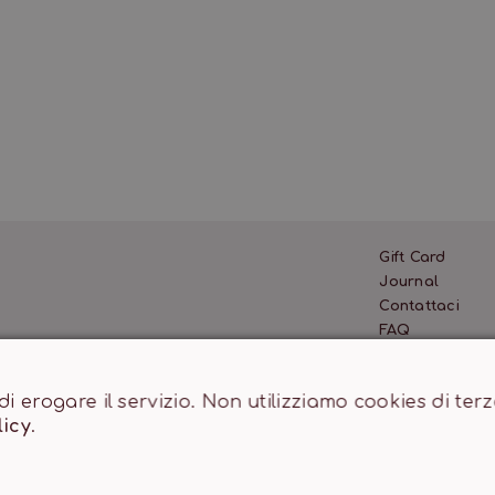
Gift Card
Journal
Contattaci
FAQ
10.000,00 €
 di erogare il servizio. Non utilizziamo cookies di te
licy
.