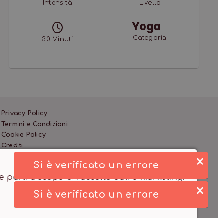
Intensità
Livello
Yoga
Categoria
30
Minuti
Privacy Policy
Termini e Condizioni
Cookie Policy
Crediti
rze parti a scopo di raccolta dati e marketing.
Si è verificato un errore