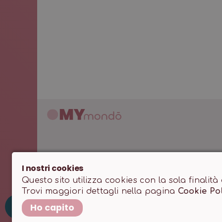
I nostri cookies
MONDO SSD SRL • P.IVA 12466200966 • Capitale Sociale
Questo sito utilizza cookies con la sola finalità
Trovi maggiori dettagli nella pagina
Cookie Po
Powered by
milanowebdesignstudio.it
M
Ho capito