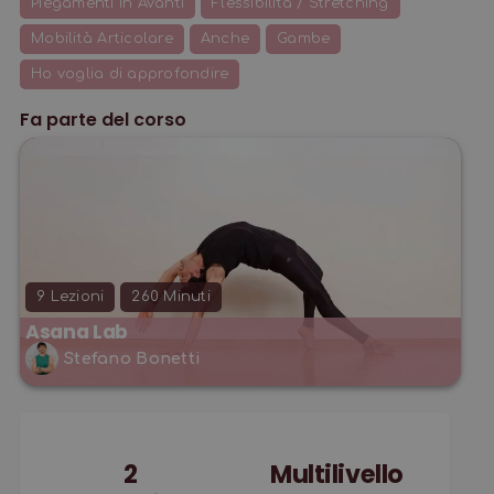
Piegamenti in Avanti
Flessibilità / Stretching
Mobilità Articolare
Anche
Gambe
Ho voglia di approfondire
Fa parte del corso
9
Lezioni
260
Minuti
Asana Lab
Stefano Bonetti
2
Multilivello