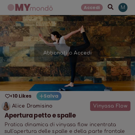
Accedi
M
Abbonati
o
Accedi
<10 Likes
Salva
Alice Dramisino
Vinyasa Flow
Apertura petto e spalle
Pratica dinamica di vinyasa flow incentrata
sull'apertura delle spalle e della parte frontale