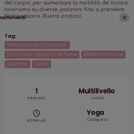
del corpo, per aumentare la mobilità del torace,
lavoriamo su diverse posizioni fino a prendere
Natarajasana. Buona pratica!
commenti
Tag:
Non adatto alla Gravidanza!
Inarcamenti / Aperture del Cuore
Mobilità Articolare
Equilibrio
Spalle
1
Multilivello
Intensità
Livello
Yoga
Categoria
60
Minuti