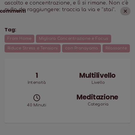
ascolto e concentrazione, e lì si rimane. Non c’è
nulla da raggiungere: traccia la via e “stai”.
commenti
Tag:
From Home
Migliora Concentrazione e Focus
Riduce Stress e Tensioni
con Pranayama
Rilassante
1
Multilivello
Intensità
Livello
Meditazione
Categoria
40
Minuti