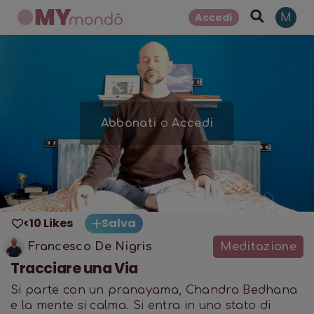
Accedi
M
Abbonati
o
Accedi
<10 Likes
Salva
Francesco De Nigris
Meditazione
Tracciare una Via
Si parte con un pranayama, Chandra Bedhana
e la mente si calma. Si entra in uno stato di