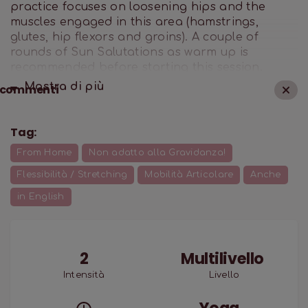
practice focuses on loosening hips and the
muscles engaged in this area (hamstrings,
glutes, hip flexors and groins). A couple of
rounds of Sun Salutations as warm up is
recommended before starting this session.
Mostra di
più
commenti
Tag:
From Home
Non adatto alla Gravidanza!
Flessibilità / Stretching
Mobilità Articolare
Anche
in English
2
Multilivello
Intensità
Livello