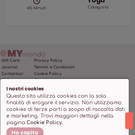
Yoga
Categoria
45
Minuti
Gift Card
Privacy Policy
Journal
Termini e Condizioni
Contattaci
Cookie Policy
FAQ
Crediti
I nostri cookies
Questo sito utilizza cookies con la sola
MONDO SSD SRL • P.IVA 12466200966 • Capitale Sociale
finalità di erogare il servizio. Non utilizziamo
10.000,00 €
cookies di terze parti a scopo di raccolta dati
Powered by
milanowebdesignstudio.it
e marketing. Trovi maggiori dettagli nella
pagina
Cookie Policy
.
Ho capito