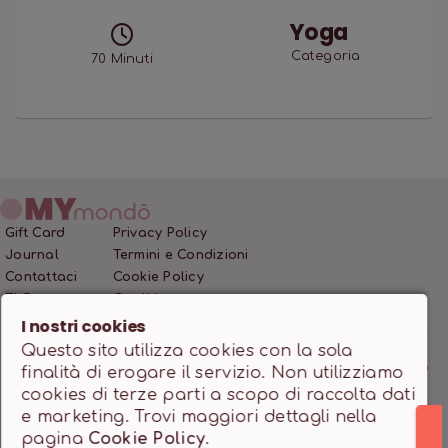
Yoga
Categoria
70
Minuti
Gift Card
Privacy Policy
Journal
Termini e Condizioni
Contattaci
Cookie Policy
FAQ
Crediti
I nostri cookies
Questo sito utilizza cookies con la sola
MONDO SSD SRL • P.IVA 12466200966 • Capitale Sociale
finalità di erogare il servizio. Non utilizziamo
10.000,00 €
cookies di terze parti a scopo di raccolta dati
Powered by
milanowebdesignstudio.it
e marketing. Trovi maggiori dettagli nella
pagina
Cookie Policy
.