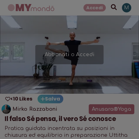
Accedi
M
Abbonati
o
Accedi
<10 Likes
Salva
Mirko Razzaboni
Anusara®Yoga
Il falso Sé pensa, il vero Sé conosce
Pratica guidata incentrata su posizioni in
chiusura ed equilibrio in preparazione Uttitha