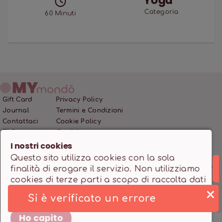
Yoga
Categoria
60
Minuti
Gift Card
Privacy Policy
Journal
Termini e Condizioni
Contattaci
Cookie Policy
FAQ
Crediti
I nostri cookies
Questo sito utilizza cookies con la sola
MONDO SSD SRL • P.IVA 12466200966 • Capitale Sociale
finalità di erogare il servizio. Non utilizziamo
10.000,00 €
cookies di terze parti a scopo di raccolta dati
Powered by
milanowebdesignstudio.it
e marketing. Trovi maggiori dettagli nella
Si è verificato un errore
pagina
Cookie Policy
.
Ho capito