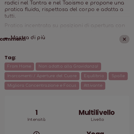
radici nel Tantra e nel Taoismo e propone una
pratica fluida, rispettosa del corpo e adatta a
tutti.
Pratica incentrata su posizioni di apertura con
Natarajasana come posizione apice.
Mostra di
più
commenti
Sperimentiamo insieme la fluidità e il respiro
utilizzati per muoversi tra gli asana, in una
pratica che predispone corpo e mente
Tag:
all’approccio Anukalana®Yoga.
From Home
Non adatto alla Gravidanza!
Inarcamenti / Aperture del Cuore
Equilibrio
Spalle
Migliora Concentrazione e Focus
Attivante
1
Multilivello
Intensità
Livello