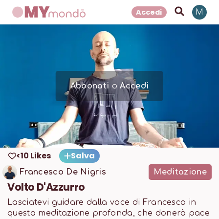
Accedi
M
Abbonati
o
Accedi
<10 Likes
Salva
Francesco De Nigris
Meditazione
Volto D'Azzurro
Lasciatevi guidare dalla voce di Francesco in
questa meditazione profonda, che donerà pace