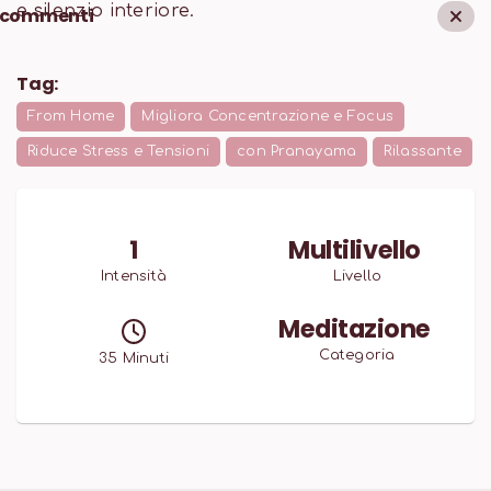
e silenzio interiore.
commenti
Tag:
From Home
Migliora Concentrazione e Focus
Riduce Stress e Tensioni
con Pranayama
Rilassante
1
Multilivello
Intensità
Livello
Meditazione
Categoria
35
Minuti