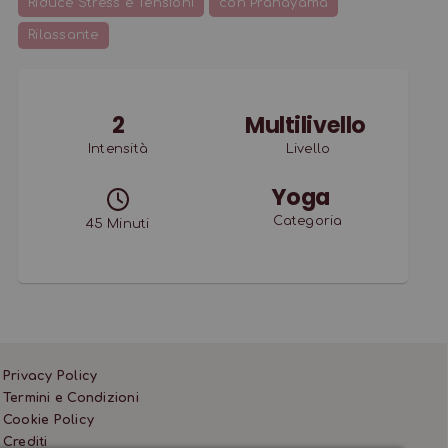
Riduce Stress e Tensioni
con Pranayama
Rilassante
2
Multilivello
Intensità
Livello
Yoga
Categoria
45
Minuti
Privacy Policy
Termini e Condizioni
Cookie Policy
Crediti